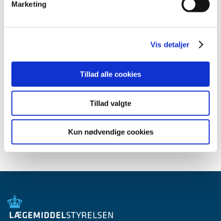
Meddelelser om forsyning af medicin til mennesker og dyr
Marketing
(med søgefunktion)
Sikkerhedsmeddelelser om medicinsk udstyr
(med søgefunktion)
Vis detaljer
Tillad alle cookies
Høringer på Høringsportalen
Tillad valgte
Se Lægemiddelstyrelsens høringer på
høringsportalen
Kun nødvendige cookies