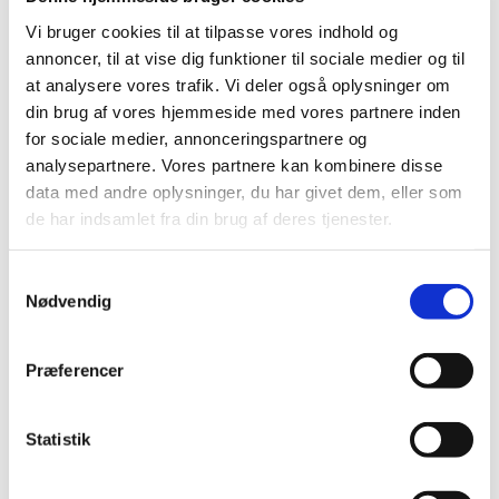
2012 (44)
Vi bruger cookies til at tilpasse vores indhold og
annoncer, til at vise dig funktioner til sociale medier og til
2011 (13)
at analysere vores trafik. Vi deler også oplysninger om
2010 (7)
din brug af vores hjemmeside med vores partnere inden
november (1)
for sociale medier, annonceringspartnere og
juni (1)
analysepartnere. Vores partnere kan kombinere disse
maj (1)
data med andre oplysninger, du har givet dem, eller som
april (2)
de har indsamlet fra din brug af deres tjenester.
marts (2)
2009 (14)
Samtykkevalg
2008 (8)
Nødvendig
2007 (3)
2006 (9)
Præferencer
2005 (2)
Statistik
Links