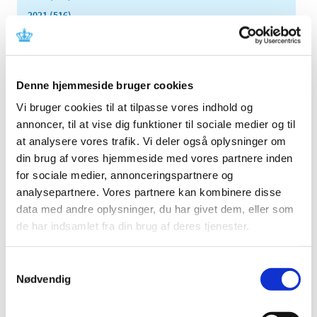
2021 (516)
2020 (263)
2019 (159)
2018 (150)
Denne hjemmeside bruger cookies
2017 (167)
Vi bruger cookies til at tilpasse vores indhold og
2016 (167)
annoncer, til at vise dig funktioner til sociale medier og til
2015 (33)
at analysere vores trafik. Vi deler også oplysninger om
2014 (44)
din brug af vores hjemmeside med vores partnere inden
2013 (49)
for sociale medier, annonceringspartnere og
analysepartnere. Vores partnere kan kombinere disse
2012 (44)
data med andre oplysninger, du har givet dem, eller som
2011 (13)
de har indsamlet fra din brug af deres tjenester.
2010 (7)
november (1)
Samtykkevalg
juni (1)
Nødvendig
maj (1)
april (2)