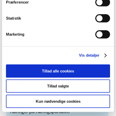
Præferencer
marts (2)
2009 (14)
2008 (8)
Statistik
2007 (3)
2006 (9)
Marketing
2005 (2)
Links
Vis detaljer
Meddelelser om forsyning af medicin til mennesker og dyr
(med søgefunktion)
Tillad alle cookies
Sikkerhedsmeddelelser om medicinsk udstyr
(med søgefunktion)
Tillad valgte
Kun nødvendige cookies
Høringer på Høringsportalen