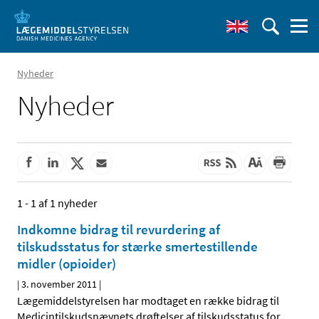
Nyheder
Nyheder
1 - 1 af 1 nyheder
Indkomne bidrag til revurdering af
tilskudsstatus for stærke smertestillende
midler (opioider)
|
3. november 2011
|
Lægemiddelstyrelsen har modtaget en række bidrag til
Medicintilskudsnævnets drøftelser af tilskudsstatus for
…