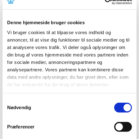
2014 (44)
2013 (49)
Denne hjemmeside bruger cookies
2012 (44)
2011 (13)
Vi bruger cookies til at tilpasse vores indhold og
november (1)
annoncer, til at vise dig funktioner til sociale medier og til
at analysere vores trafik. Vi deler også oplysninger om
oktober (2)
din brug af vores hjemmeside med vores partnere inden
september (2)
for sociale medier, annonceringspartnere og
august (2)
analysepartnere. Vores partnere kan kombinere disse
juli (1)
data med andre oplysninger, du har givet dem, eller som
juni (1)
de har indsamlet fra din brug af deres tjenester.
maj (2)
marts (1)
Samtykkevalg
januar (1)
Nødvendig
2010 (7)
2009 (14)
Præferencer
2008 (8)