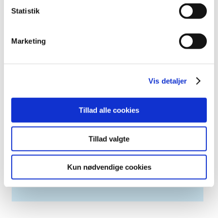
2007 (3)
Statistik
2006 (9)
2005 (2)
Marketing
Links
Meddelelser om forsyning af medicin til mennesker og dyr
Vis detaljer
(med søgefunktion)
Sikkerhedsmeddelelser om medicinsk udstyr
Tillad alle cookies
(med søgefunktion)
Tillad valgte
Høringer på Høringsportalen
Kun nødvendige cookies
Se Lægemiddelstyrelsens høringer på
høringsportalen