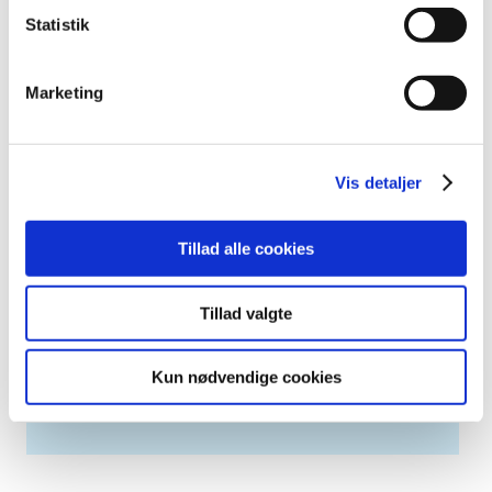
2007 (3)
Statistik
2006 (9)
2005 (2)
Marketing
Links
Meddelelser om forsyning af medicin til mennesker og dyr
Vis detaljer
(med søgefunktion)
Sikkerhedsmeddelelser om medicinsk udstyr
Tillad alle cookies
(med søgefunktion)
Tillad valgte
Høringer på Høringsportalen
Kun nødvendige cookies
Se Lægemiddelstyrelsens høringer på
høringsportalen