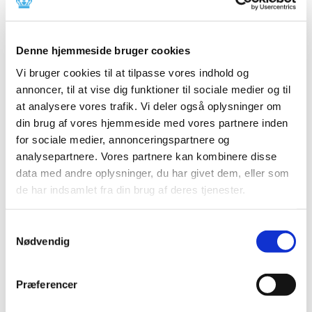
2014 (44)
2013 (49)
Denne hjemmeside bruger cookies
2012 (44)
2011 (13)
Vi bruger cookies til at tilpasse vores indhold og
november (1)
annoncer, til at vise dig funktioner til sociale medier og til
at analysere vores trafik. Vi deler også oplysninger om
oktober (2)
din brug af vores hjemmeside med vores partnere inden
september (2)
for sociale medier, annonceringspartnere og
august (2)
analysepartnere. Vores partnere kan kombinere disse
juli (1)
data med andre oplysninger, du har givet dem, eller som
juni (1)
de har indsamlet fra din brug af deres tjenester.
maj (2)
marts (1)
Samtykkevalg
januar (1)
Nødvendig
2010 (7)
2009 (14)
Præferencer
2008 (8)