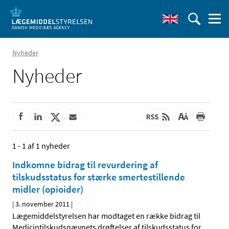
Nyheder
Nyheder
1 - 1 af 1 nyheder
Indkomne bidrag til revurdering af
tilskudsstatus for stærke smertestillende
midler (opioider)
|
3. november 2011
|
Lægemiddelstyrelsen har modtaget en række bidrag til
Medicintilskudsnævnets drøftelser af tilskudsstatus for
…