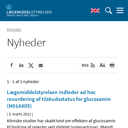
Nyheder
Nyheder
1 - 1 af 1 nyheder
Lægemiddelstyrelsen indleder ad hoc
revurdering af tilskudsstatus for glucosamin
(M01AX05)
|
3. marts 2011
|
Kliniske studier har skabt tvivl om effekten af glucosamin
til lindring af smerter ved slidgigt (osteoartrose). Blandt
…