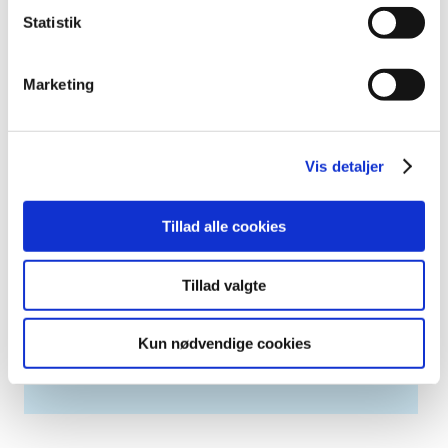
2007 (3)
Statistik
2006 (9)
2005 (2)
Marketing
Links
Meddelelser om forsyning af medicin til mennesker og dyr
Vis detaljer
(med søgefunktion)
Sikkerhedsmeddelelser om medicinsk udstyr
Tillad alle cookies
(med søgefunktion)
Tillad valgte
Høringer på Høringsportalen
Kun nødvendige cookies
Se Lægemiddelstyrelsens høringer på
høringsportalen