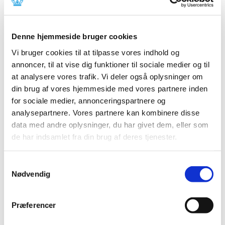
2014 (44)
2013 (49)
Denne hjemmeside bruger cookies
2012 (44)
2011 (13)
Vi bruger cookies til at tilpasse vores indhold og
november (1)
annoncer, til at vise dig funktioner til sociale medier og til
at analysere vores trafik. Vi deler også oplysninger om
oktober (2)
din brug af vores hjemmeside med vores partnere inden
september (2)
for sociale medier, annonceringspartnere og
august (2)
analysepartnere. Vores partnere kan kombinere disse
juli (1)
data med andre oplysninger, du har givet dem, eller som
juni (1)
de har indsamlet fra din brug af deres tjenester.
maj (2)
marts (1)
Samtykkevalg
januar (1)
Nødvendig
2010 (7)
2009 (14)
Præferencer
2008 (8)