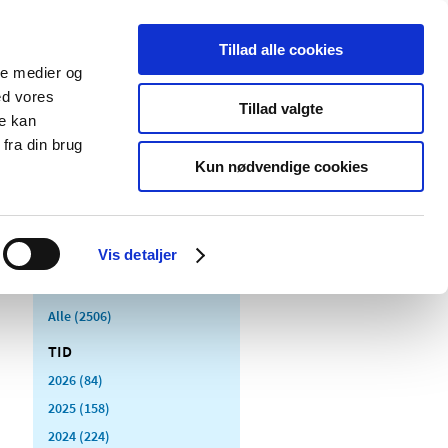
Tillad alle cookies
ale medier og
Udgivelser
Cookies
ed vores
Tillad valgte
re kan
dicinsk
Særlige
fra din brug
styr
produktområder
Kun nødvendige cookies
Vis detaljer
Alle (2506)
TID
2026 (84)
2025 (158)
2024 (224)