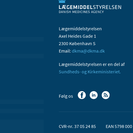
Lægemiddelstyrelsen
Axel Heides Gade 1
2300 København S
Email:
dkma@dkma.dk
Lægemiddelstyrelsen er en del af
Sundheds- og Kirkeministeriet.
Følg os
CVR-nr. 37 05 24 85
EAN 5798 000 