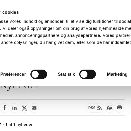
 cookies
passe vores indhold og annoncer, til at vise dig funktioner til soci
Nyheder
Om os
Kontakt
fik. Vi deler også oplysninger om din brug af vores hjemmeside m
 medier, annonceringspartnere og analysepartnere. Vores partne
 og
Tilskud og
Apoteker og salg af
Me
ndre oplysninger, du har givet dem, eller som de har indsamlet 
rmation
priser
medicin
ud
Præferencer
Statistik
Marketing
Nyheder
1 - 1 af 1 nyheder