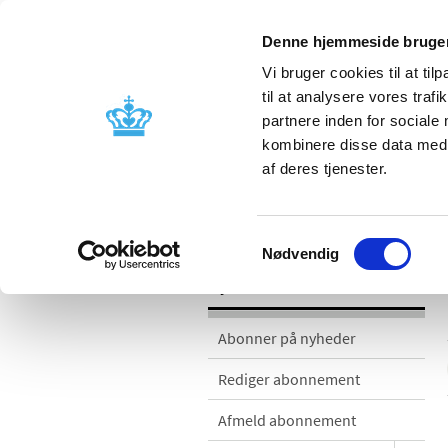
Denne hjemmeside bruger
Vi bruger cookies til at til
til at analysere vores tra
partnere inden for sociale
Godkendelse og
Bivirkninger
kombinere disse data med a
kontrol
produktinfo
af deres tjenester.
Nyheder
Samtykkevalg
Nødvendig
Nyheder
Abonner på nyheder
Rediger abonnement
Afmeld abonnement