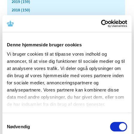
2019 (159)
2018 (150)
2017 (167)
2016 (167)
2015 (33)
december (4)
Denne hjemmeside bruger cookies
november (4)
Vi bruger cookies til at tilpasse vores indhold og
oktober (2)
annoncer, til at vise dig funktioner til sociale medier og til
september (3)
at analysere vores trafik. Vi deler også oplysninger om
august (2)
din brug af vores hjemmeside med vores partnere inden
juni (9)
for sociale medier, annonceringspartnere og
maj (2)
analysepartnere. Vores partnere kan kombinere disse
data med andre oplysninger, du har givet dem, eller som
marts (2)
de har indsamlet fra din brug af deres tjenester.
februar (2)
januar (3)
Samtykkevalg
2014 (44)
Nødvendig
2013 (49)