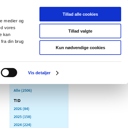
Tillad alle cookies
ale medier og
Udgivelser
Cookies
ed vores
Tillad valgte
re kan
dicinsk
Særlige
fra din brug
styr
produktområder
Kun nødvendige cookies
Vis detaljer
Alle (2506)
TID
2026 (84)
2025 (158)
2024 (224)