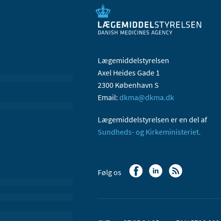
Lægemiddelstyrelsen
Axel Heides Gade 1
2300 København S
Email:
dkma@dkma.dk
Lægemiddelstyrelsen er en del af
Sundheds- og Kirkeministeriet.
Følg os