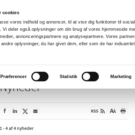
 cookies
passe vores indhold og annoncer, til at vise dig funktioner til soci
Nyheder
Om os
Kontakt
fik. Vi deler også oplysninger om din brug af vores hjemmeside m
 medier, annonceringspartnere og analysepartnere. Vores partne
 og
Tilskud og
Apoteker og salg af
Me
ndre oplysninger, du har givet dem, eller som de har indsamlet 
rmation
priser
medicin
ud
Præferencer
Statistik
Marketing
Nyheder
1 - 4 af 4 nyheder