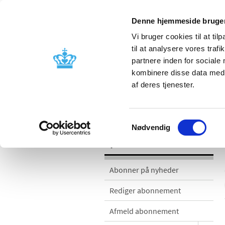
Denne hjemmeside bruger
Vi bruger cookies til at til
til at analysere vores tra
partnere inden for sociale
Godkendelse og
Bivirkninger
kombinere disse data med a
kontrol
produktinfo
af deres tjenester.
Nyheder
Samtykkevalg
Nødvendig
Nyheder
Abonner på nyheder
Rediger abonnement
Afmeld abonnement