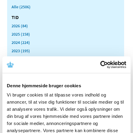
Alle (2506)
TID
2026 (84)
2025 (158)
2024 (224)
2023 (195)
2022 (197)
2021 (516)
2020 (263)
2019 (159)
Denne hjemmeside bruger cookies
2018 (150)
Vi bruger cookies til at tilpasse vores indhold og
2017 (167)
annoncer, til at vise dig funktioner til sociale medier og til
2016 (167)
at analysere vores trafik. Vi deler også oplysninger om
din brug af vores hjemmeside med vores partnere inden
2015 (33)
for sociale medier, annonceringspartnere og
december (4)
analysepartnere. Vores partnere kan kombinere disse
november (4)