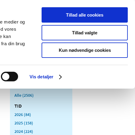
Tillad alle cookies
ale medier og
Udgivelser
Cookies
ed vores
Tillad valgte
re kan
dicinsk
Særlige
fra din brug
styr
produktområder
Kun nødvendige cookies
Vis detaljer
Alle (2506)
TID
2026 (84)
2025 (158)
2024 (224)