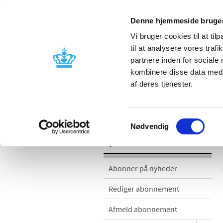
Denne hjemmeside bruger
Vi bruger cookies til at til
til at analysere vores tra
partnere inden for sociale
Godkendelse og
Bivirkninger
kombinere disse data med a
kontrol
produktinfo
af deres tjenester.
Nyheder
Samtykkevalg
Nødvendig
Nyheder
Abonner på nyheder
Rediger abonnement
Afmeld abonnement