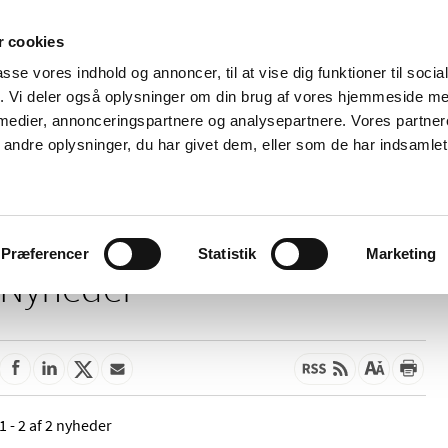
 cookies
passe vores indhold og annoncer, til at vise dig funktioner til soci
Nyheder
Om os
Kontakt
fik. Vi deler også oplysninger om din brug af vores hjemmeside m
 medier, annonceringspartnere og analysepartnere. Vores partne
 og
Tilskud og
Apoteker og salg af
Me
ndre oplysninger, du har givet dem, eller som de har indsamlet 
rmation
priser
medicin
ud
Præferencer
Statistik
Marketing
Nyheder
1 - 2 af 2 nyheder