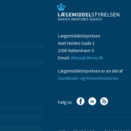
Lægemiddelstyrelsen
Axel Heides Gade 1
2300 København S
Email:
dkma@dkma.dk
Lægemiddelstyrelsen er en del af
Sundheds- og Kirkeministeriet.
Følg os