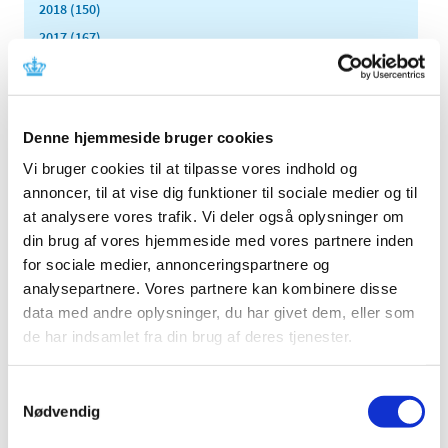
2018 (150)
2017 (167)
2016 (167)
2015 (33)
december (4)
Denne hjemmeside bruger cookies
november (4)
Vi bruger cookies til at tilpasse vores indhold og
oktober (2)
annoncer, til at vise dig funktioner til sociale medier og til
september (3)
at analysere vores trafik. Vi deler også oplysninger om
august (2)
din brug af vores hjemmeside med vores partnere inden
juni (9)
for sociale medier, annonceringspartnere og
maj (2)
analysepartnere. Vores partnere kan kombinere disse
marts (2)
data med andre oplysninger, du har givet dem, eller som
februar (2)
de har indsamlet fra din brug af deres tjenester.
januar (3)
2014 (44)
Samtykkevalg
2013 (49)
Nødvendig
2012 (44)