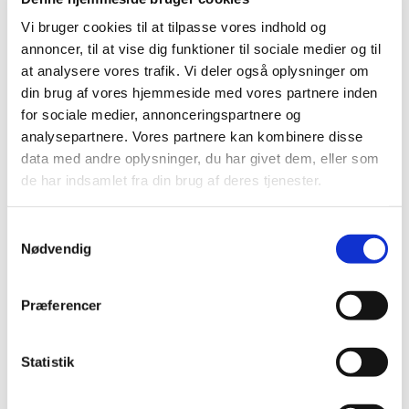
marts (2)
Vi bruger cookies til at tilpasse vores indhold og
februar (2)
annoncer, til at vise dig funktioner til sociale medier og til
januar (3)
at analysere vores trafik. Vi deler også oplysninger om
din brug af vores hjemmeside med vores partnere inden
2014 (44)
for sociale medier, annonceringspartnere og
2013 (49)
analysepartnere. Vores partnere kan kombinere disse
2012 (44)
data med andre oplysninger, du har givet dem, eller som
2011 (13)
de har indsamlet fra din brug af deres tjenester.
2010 (7)
2009 (14)
Samtykkevalg
2008 (8)
Nødvendig
2007 (3)
2006 (9)
Præferencer
2005 (2)
Statistik
Links