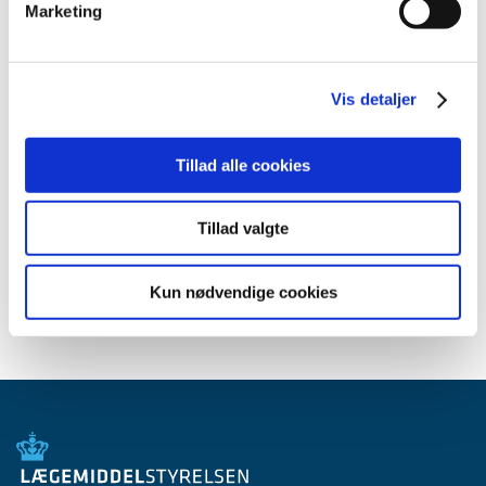
Meddelelser om forsyning af medicin til mennesker og dyr
Marketing
(med søgefunktion)
Sikkerhedsmeddelelser om medicinsk udstyr
(med søgefunktion)
Vis detaljer
Tillad alle cookies
Høringer på Høringsportalen
Tillad valgte
Se Lægemiddelstyrelsens høringer på
høringsportalen
Kun nødvendige cookies