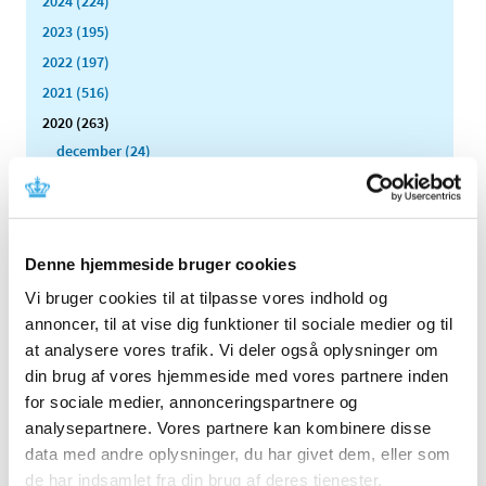
2024 (224)
2023 (195)
2022 (197)
2021 (516)
2020 (263)
december (24)
november (33)
oktober (20)
september (20)
august (17)
Denne hjemmeside bruger cookies
juli (11)
Vi bruger cookies til at tilpasse vores indhold og
juni (21)
annoncer, til at vise dig funktioner til sociale medier og til
maj (21)
at analysere vores trafik. Vi deler også oplysninger om
din brug af vores hjemmeside med vores partnere inden
april (24)
for sociale medier, annonceringspartnere og
marts (42)
analysepartnere. Vores partnere kan kombinere disse
februar (12)
data med andre oplysninger, du har givet dem, eller som
januar (18)
de har indsamlet fra din brug af deres tjenester.