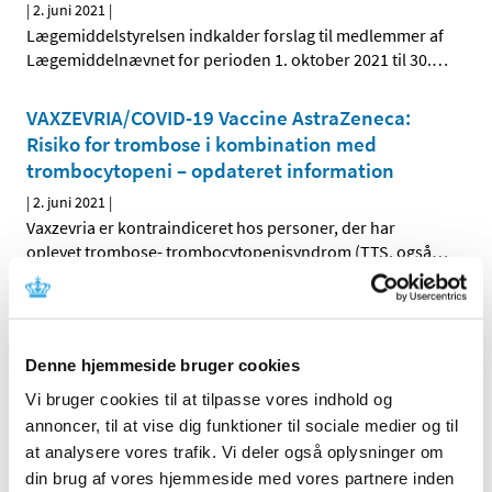
|
2. juni 2021
|
Lægemiddelstyrelsen indkalder forslag til medlemmer af
Lægemiddelnævnet for perioden 1. oktober 2021 til 30.
…
VAXZEVRIA/COVID-19 Vaccine AstraZeneca:
Risiko for trombose i kombination med
trombocytopeni – opdateret information
|
2. juni 2021
|
Vaxzevria er kontraindiceret hos personer, der har
oplevet trombose- trombocytopenisyndrom (TTS, også
…
Ændringer på Tilknytningsområdet fra 26. maj
2021
Denne hjemmeside bruger cookies
|
1. juni 2021
|
Nye virksomheder Afgrænsningen af
Vi bruger cookies til at tilpasse vores indhold og
lægemiddelvirksomheder udvides til også at omfatte
…
annoncer, til at vise dig funktioner til sociale medier og til
at analysere vores trafik. Vi deler også oplysninger om
din brug af vores hjemmeside med vores partnere inden
Forrige
1
2
3