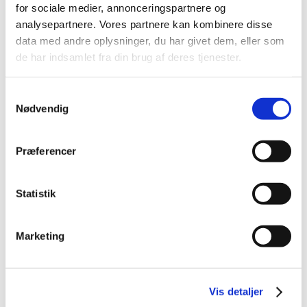
for sociale medier, annonceringspartnere og
analysepartnere. Vores partnere kan kombinere disse
Alle (2506)
data med andre oplysninger, du har givet dem, eller som
de har indsamlet fra din brug af deres tjenester.
TID
2026 (84)
Samtykkevalg
2025 (158)
Nødvendig
2024 (224)
2023 (195)
Præferencer
2022 (197)
2021 (516)
Statistik
december (50)
november (51)
oktober (45)
Marketing
september (57)
august (33)
juli (45)
Vis detaljer
juni (49)