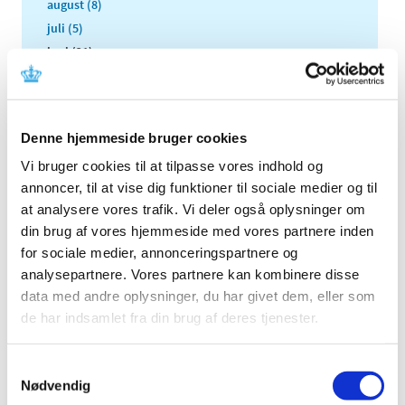
august (8)
juli (5)
juni (21)
maj (18)
april (11)
marts (13)
Denne hjemmeside bruger cookies
februar (29)
Vi bruger cookies til at tilpasse vores indhold og
januar (25)
annoncer, til at vise dig funktioner til sociale medier og til
2021 (516)
at analysere vores trafik. Vi deler også oplysninger om
2020 (263)
din brug af vores hjemmeside med vores partnere inden
2019 (159)
for sociale medier, annonceringspartnere og
2018 (150)
analysepartnere. Vores partnere kan kombinere disse
2017 (167)
data med andre oplysninger, du har givet dem, eller som
de har indsamlet fra din brug af deres tjenester.
2016 (167)
2015 (33)
Samtykkevalg
2014 (44)
Nødvendig
2013 (49)