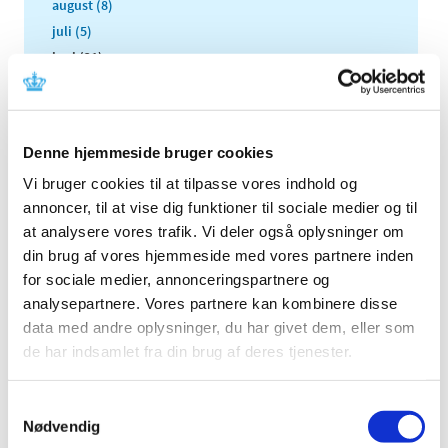
august (8)
juli (5)
juni (21)
maj (18)
april (11)
marts (13)
Denne hjemmeside bruger cookies
februar (29)
Vi bruger cookies til at tilpasse vores indhold og
januar (25)
annoncer, til at vise dig funktioner til sociale medier og til
2021 (516)
at analysere vores trafik. Vi deler også oplysninger om
2020 (263)
din brug af vores hjemmeside med vores partnere inden
2019 (159)
for sociale medier, annonceringspartnere og
2018 (150)
analysepartnere. Vores partnere kan kombinere disse
2017 (167)
data med andre oplysninger, du har givet dem, eller som
de har indsamlet fra din brug af deres tjenester.
2016 (167)
2015 (33)
Samtykkevalg
2014 (44)
Nødvendig
2013 (49)