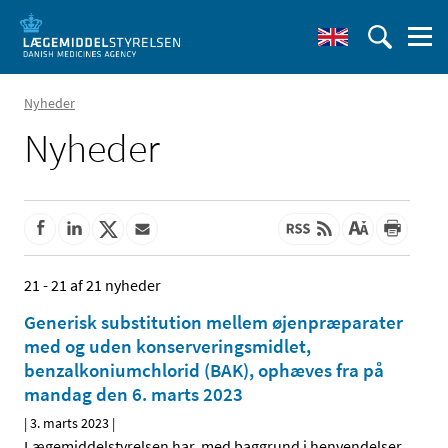
Nyheder
Nyheder
21 - 21 af 21 nyheder
Generisk substitution mellem øjenpræparater
med og uden konserveringsmidlet,
benzalkoniumchlorid (BAK), ophæves fra på
mandag den 6. marts 2023
|
3. marts 2023
|
Lægemiddelstyrelsen har, med baggrund i henvendelser