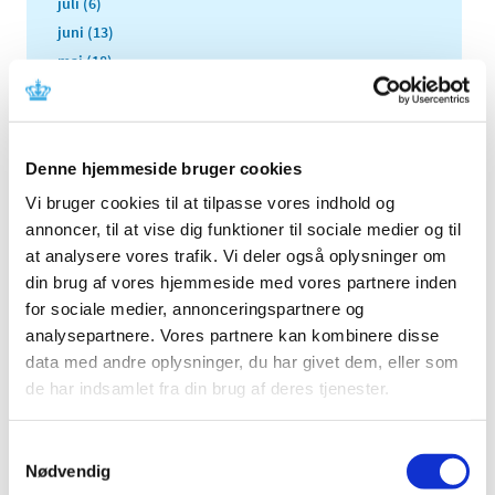
juli (6)
juni (13)
maj (18)
april (13)
marts (21)
februar (17)
Denne hjemmeside bruger cookies
januar (19)
Vi bruger cookies til at tilpasse vores indhold og
2022 (197)
annoncer, til at vise dig funktioner til sociale medier og til
2021 (516)
at analysere vores trafik. Vi deler også oplysninger om
2020 (263)
din brug af vores hjemmeside med vores partnere inden
2019 (159)
for sociale medier, annonceringspartnere og
2018 (150)
analysepartnere. Vores partnere kan kombinere disse
2017 (167)
data med andre oplysninger, du har givet dem, eller som
de har indsamlet fra din brug af deres tjenester.
2016 (167)
2015 (33)
Samtykkevalg
2014 (44)
Nødvendig
2013 (49)