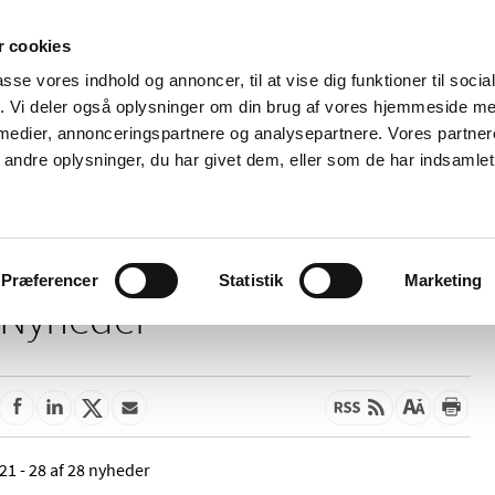
 cookies
passe vores indhold og annoncer, til at vise dig funktioner til soci
Nyheder
Om os
Kontakt
fik. Vi deler også oplysninger om din brug af vores hjemmeside m
 medier, annonceringspartnere og analysepartnere. Vores partne
 og
Tilskud og
Apoteker og salg af
Me
ndre oplysninger, du har givet dem, eller som de har indsamlet 
rmation
priser
medicin
ud
Præferencer
Statistik
Marketing
Nyheder
21 - 28 af 28 nyheder