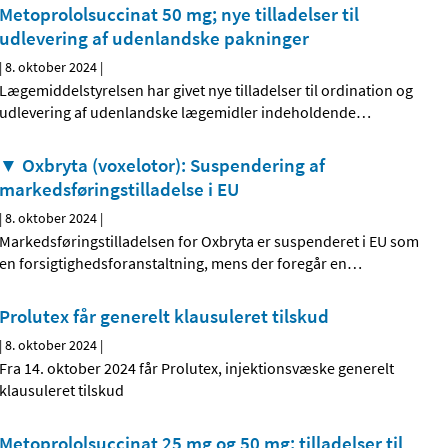
Metoprololsuccinat 50 mg; nye tilladelser til
udlevering af udenlandske pakninger
|
8. oktober 2024
|
Lægemiddelstyrelsen har givet nye tilladelser til ordination og
udlevering af udenlandske lægemidler indeholdende
…
▼ Oxbryta (voxelotor): Suspendering af
markedsføringstilladelse i EU
|
8. oktober 2024
|
Markedsføringstilladelsen for Oxbryta er suspenderet i EU som
en forsigtighedsforanstaltning, mens der foregår en
…
Prolutex får generelt klausuleret tilskud
|
8. oktober 2024
|
Fra 14. oktober 2024 får Prolutex, injektionsvæske generelt
klausuleret tilskud
Metoprololsuccinat 25 mg og 50 mg; tilladelser til