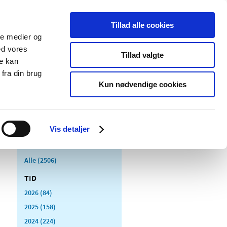
Tillad alle cookies
ale medier og
Udgivelser
Cookies
ed vores
Tillad valgte
re kan
dicinsk
Særlige
fra din brug
styr
produktområder
Kun nødvendige cookies
Vis detaljer
Alle (2506)
TID
2026 (84)
2025 (158)
2024 (224)