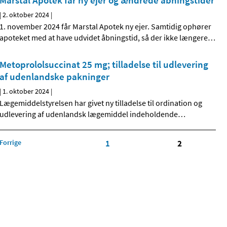
Marstal Apotek får ny ejer og ændrede åbningstider
|
2. oktober 2024
|
1. november 2024 får Marstal Apotek ny ejer. Samtidig ophører
apoteket med at have udvidet åbningstid, så der ikke længere
…
Metoprololsuccinat 25 mg; tilladelse til udlevering
af udenlandske pakninger
|
1. oktober 2024
|
Lægemiddelstyrelsen har givet ny tilladelse til ordination og
udlevering af udenlandsk lægemiddel indeholdende
…
Forrige
1
2