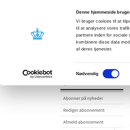
Denne hjemmeside bruger
Vi bruger cookies til at til
til at analysere vores tra
partnere inden for sociale
Godkendelse og
Bivirkninger
kombinere disse data med a
kontrol
produktinfo
af deres tjenester.
Nyheder
Samtykkevalg
Nødvendig
Nyheder
Abonner på nyheder
Rediger abonnement
Afmeld abonnement