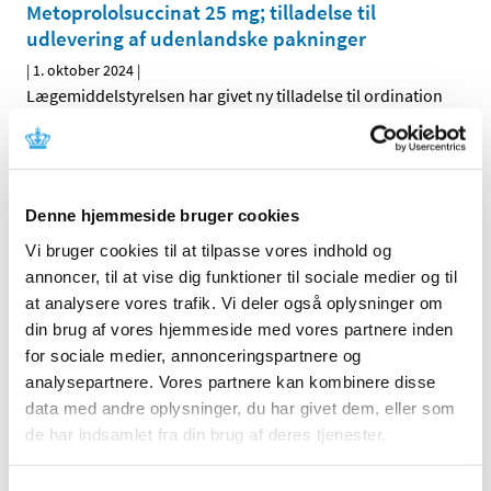
Metoprololsuccinat 25 mg; tilladelse til
udlevering af udenlandske pakninger
|
1. oktober 2024
|
Lægemiddelstyrelsen har givet ny tilladelse til ordination
og udlevering af udenlandsk lægemiddel
…
Forrige
1
2
Denne hjemmeside bruger cookies
Vi bruger cookies til at tilpasse vores indhold og
Alle (2506)
annoncer, til at vise dig funktioner til sociale medier og til
TID
at analysere vores trafik. Vi deler også oplysninger om
2026 (84)
din brug af vores hjemmeside med vores partnere inden
for sociale medier, annonceringspartnere og
2025 (158)
analysepartnere. Vores partnere kan kombinere disse
2024 (224)
data med andre oplysninger, du har givet dem, eller som
december (28)
de har indsamlet fra din brug af deres tjenester.
november (28)
oktober (28)