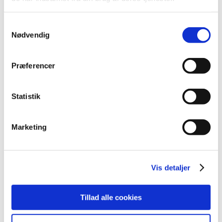
2024 (224)
december (28)
Samtykkevalg
november (28)
Nødvendig
oktober (28)
september (15)
Præferencer
august (10)
juli (20)
juni (15)
Statistik
maj (25)
april (12)
Marketing
marts (10)
februar (14)
januar (19)
Vis detaljer
2023 (195)
2022 (197)
Tillad alle cookies
2021 (516)
2020 (263)