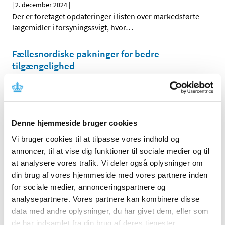
|
2. december 2024
|
Der er foretaget opdateringer i listen over markedsførte
lægemidler i forsyningssvigt, hvor
…
Fællesnordiske pakninger for bedre
tilgængelighed
|
2. december 2024
|
Ved årsskiftet starter et pilotprojekt med
engelsksprogede fællesnordiske lægemiddelpakninger
…
Denne hjemmeside bruger cookies
Forrige
1
2
Vi bruger cookies til at tilpasse vores indhold og
annoncer, til at vise dig funktioner til sociale medier og til
at analysere vores trafik. Vi deler også oplysninger om
Alle (2506)
din brug af vores hjemmeside med vores partnere inden
TID
for sociale medier, annonceringspartnere og
2026 (84)
analysepartnere. Vores partnere kan kombinere disse
data med andre oplysninger, du har givet dem, eller som
2025 (158)
de har indsamlet fra din brug af deres tjenester.