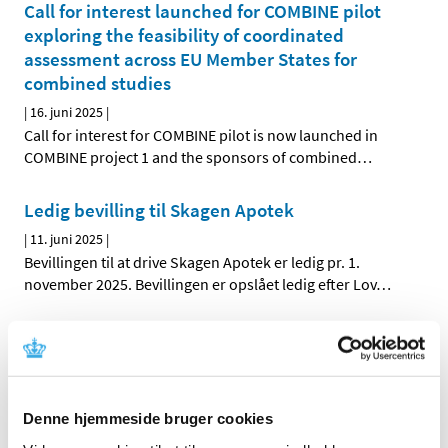
Call for interest launched for COMBINE pilot
exploring the feasibility of coordinated
assessment across EU Member States for
combined studies
|
16. juni 2025
|
Call for interest for COMBINE pilot is now launched in
COMBINE project 1 and the sponsors of combined
…
Ledig bevilling til Skagen Apotek
|
11. juni 2025
|
Bevillingen til at drive Skagen Apotek er ledig pr. 1.
november 2025. Bevillingen er opslået ledig efter Lov
…
Bivirkningskomité undersøger
sikkerhedssignal ved skoldkoppevacciner
|
6. juni 2025
|
Risikoen for hjernebetændelse ved to
Denne hjemmeside bruger cookies
skoldkoppevacciner skal undersøges nærmere. Det har
…