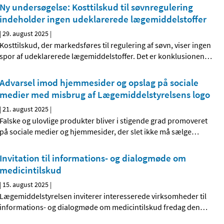
Ny undersøgelse: Kosttilskud til søvnregulering
indeholder ingen udeklarerede lægemiddelstoffer
|
29. august 2025
|
Kosttilskud, der markedsføres til regulering af søvn, viser ingen
spor af udeklarerede lægemiddelstoffer. Det er konklusionen
…
Advarsel imod hjemmesider og opslag på sociale
medier med misbrug af Lægemiddelstyrelsens logo
|
21. august 2025
|
Falske og ulovlige produkter bliver i stigende grad promoveret
på sociale medier og hjemmesider, der slet ikke må sælge
…
Invitation til informations- og dialogmøde om
medicintilskud
|
15. august 2025
|
Lægemiddelstyrelsen inviterer interesserede virksomheder til
informations- og dialogmøde om medicintilskud fredag den
…