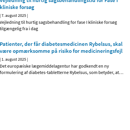
Vejledning til hurtig sagsbehandlingstid for Fase I
kliniske forsøg
|
7. august 2025
|
Vejledning til hurtig sagsbehandling for fase I kliniske forsøg
tilgængelig fra i dag
Patienter, der får diabetesmedicinen Rybelsus, skal
være opmærksomme på risiko for medicineringsfejl
|
1. august 2025
|
Det europæiske lægemiddelagentur har godkendt en ny
formulering af diabetes-tabletterne Rybelsus, som betyder, at
…