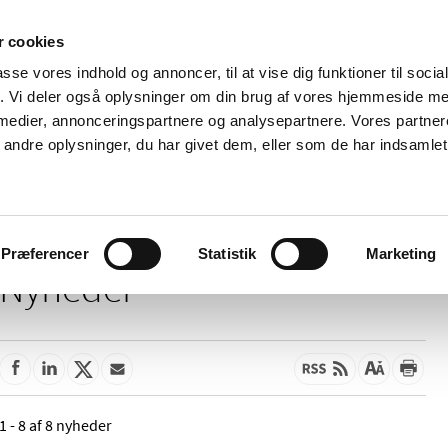
 cookies
passe vores indhold og annoncer, til at vise dig funktioner til soci
Nyheder
Om os
Kontakt
fik. Vi deler også oplysninger om din brug af vores hjemmeside m
 medier, annonceringspartnere og analysepartnere. Vores partne
 og
Tilskud og
Apoteker og salg af
Me
ndre oplysninger, du har givet dem, eller som de har indsamlet 
rmation
priser
medicin
ud
Præferencer
Statistik
Marketing
Nyheder
1 - 8 af 8 nyheder