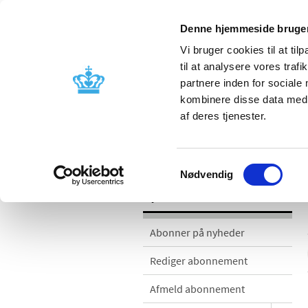
Denne hjemmeside bruger
Vi bruger cookies til at til
til at analysere vores tra
partnere inden for sociale
Godkendelse og
Bivirkninger
kombinere disse data med a
kontrol
produktinfo
af deres tjenester.
Nyheder
Samtykkevalg
Nødvendig
Nyheder
Abonner på nyheder
Rediger abonnement
Afmeld abonnement