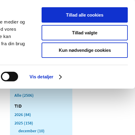
Tillad alle cookies
ale medier og
Udgivelser
Cookies
ed vores
Tillad valgte
re kan
dicinsk
Særlige
fra din brug
styr
produktområder
Kun nødvendige cookies
Vis detaljer
Alle (2506)
TID
2026 (84)
2025 (158)
december (10)