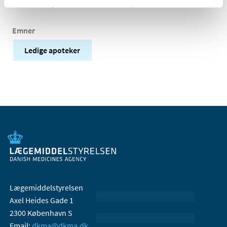
lovbekendtgørelse nr. 703 af 26. maj 2023.
Emner
Ledige apoteker
Lægemiddelstyrelsen
Axel Heides Gade 1
2300 København S
Email:
dkma@dkma.dk