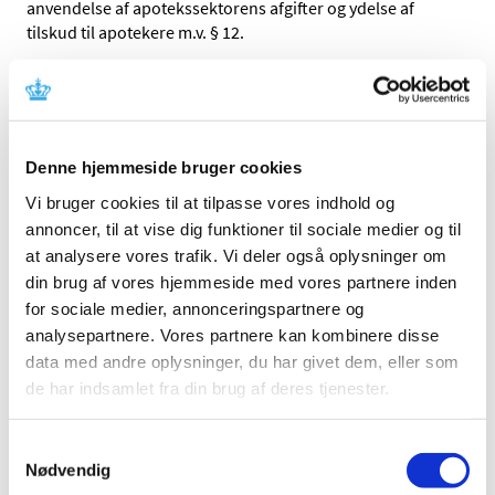
anvendelse af apotekssektorens afgifter og ydelse af
tilskud til apotekere m.v. § 12.
Ansøgningen til Lægemiddelstyrelsen stiles til:
Lægemiddelstyrelsen
Axel Heides Gade 1
Denne hjemmeside bruger cookies
2300 København S.
Vi bruger cookies til at tilpasse vores indhold og
Ansøgninger sendes elektronisk via
kontaktformularen
.
annoncer, til at vise dig funktioner til sociale medier og til
(Åbner i nyt vindue, og skal udfyldes indenfor 20
at analysere vores trafik. Vi deler også oplysninger om
minutter, ellers modtager vi den ikke).
din brug af vores hjemmeside med vores partnere inden
for sociale medier, annonceringspartnere og
Vejledning i ansøgning om ledige apoteksbevillinger
analysepartnere. Vores partnere kan kombinere disse
Ansøgningen skal være Lægemiddelstyrelsen i hænde
data med andre oplysninger, du har givet dem, eller som
senest den 10. september 2025.
de har indsamlet fra din brug af deres tjenester.
Det er vigtigt, at der ikke fremgår fortrolige oplysninger
såsom, CPR-nummer, adresse telefonnummer, e-mail
Samtykkevalg
Nødvendig
eller økonomiske oplysninger i ansøgningen og CV´et.