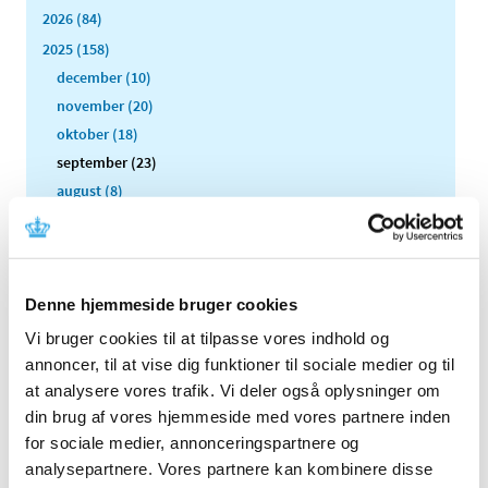
2026 (84)
2025 (158)
december (10)
november (20)
oktober (18)
september (23)
august (8)
juli (11)
juni (11)
maj (11)
april (5)
Denne hjemmeside bruger cookies
marts (13)
Vi bruger cookies til at tilpasse vores indhold og
februar (11)
annoncer, til at vise dig funktioner til sociale medier og til
januar (17)
at analysere vores trafik. Vi deler også oplysninger om
din brug af vores hjemmeside med vores partnere inden
2024 (224)
for sociale medier, annonceringspartnere og
2023 (195)
analysepartnere. Vores partnere kan kombinere disse
2022 (197)