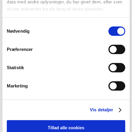
data med andre oplysninger, du har givet dem, eller som
2021 (516)
de har indsamlet fra din brug af deres tjenester.
2020 (263)
2019 (159)
Samtykkevalg
2018 (150)
Nødvendig
2017 (167)
2016 (167)
Præferencer
2015 (33)
2014 (44)
Statistik
2013 (49)
2012 (44)
Marketing
2011 (13)
2010 (7)
2009 (14)
Vis detaljer
2008 (8)
2007 (3)
Tillad alle cookies
2006 (9)