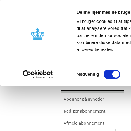
Denne hjemmeside bruger
Vi bruger cookies til at til
til at analysere vores tra
partnere inden for sociale
Godkendelse og
Bivirkninger
kombinere disse data med a
kontrol
produktinfo
af deres tjenester.
Nyheder
Samtykkevalg
Nødvendig
Nyheder
Abonner på nyheder
Rediger abonnement
Afmeld abonnement