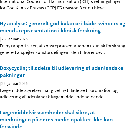
International Council for Harmonisation (ICH)'s retningslinjer
for God Klinisk Praksis (GCP) E6 revision 3 er nu blevet
…
Ny analyse: generelt god balance i både kvinders og
mænds repræsentation i klinisk forskning
|
23. januar 2025
|
En ny rapport viser, at kønsrepræsentationen i klinisk forskning
generelt afspejler kønsfordelingen i den tilhørende
…
Doxycyclin; tilladelse til udlevering af udenlandske
pakninger
|
22. januar 2025
|
Lægemiddelstyrelsen har givet ny tilladelse til ordination og
udlevering af udenlandsk lægemiddel indeholdende
…
Lægemiddelvirksomheder skal sikre, at
mærkningen på deres medicinpakker ikke kan
forsvinde