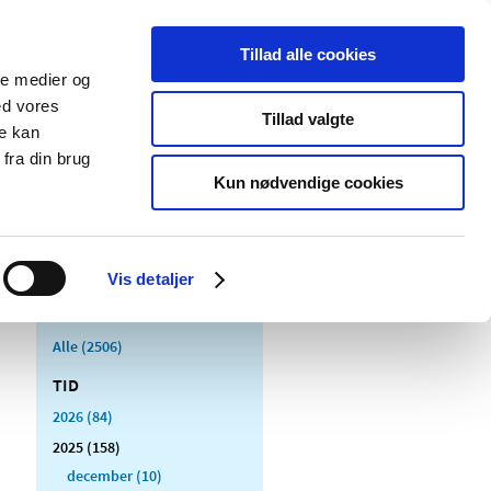
Tillad alle cookies
ale medier og
Udgivelser
Cookies
ed vores
Tillad valgte
re kan
dicinsk
Særlige
fra din brug
styr
produktområder
Kun nødvendige cookies
Vis detaljer
Alle (2506)
TID
2026 (84)
2025 (158)
december (10)