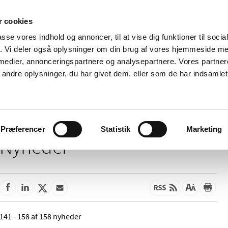
 cookies
passe vores indhold og annoncer, til at vise dig funktioner til soci
Nyheder
Om os
Kontakt
fik. Vi deler også oplysninger om din brug af vores hjemmeside m
 medier, annonceringspartnere og analysepartnere. Vores partne
 og
Tilskud og
Apoteker og salg af
Me
ndre oplysninger, du har givet dem, eller som de har indsamlet 
rmation
priser
medicin
ud
Præferencer
Statistik
Marketing
Nyheder
141 - 158 af 158 nyheder