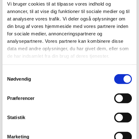
2026 (25)
Vi bruger cookies til at tilpasse vores indhold og
2025 (15)
annoncer, til at vise dig funktioner til sociale medier og til
at analysere vores trafik. Vi deler også oplysninger om
2024 (21)
din brug af vores hjemmeside med vores partnere inden
2023 (21)
for sociale medier, annonceringspartnere og
2022 (11)
analysepartnere. Vores partnere kan kombinere disse
2021 (38)
data med andre oplysninger, du har givet dem, eller som
2020 (19)
de har indsamlet fra din brug af deres tjenester.
2019 (44)
2018 (46)
Samtykkevalg
Nødvendig
2017 (38)
2016 (48)
2015 (31)
Præferencer
2014 (44)
2013 (45)
Statistik
2012 (44)
2011 (13)
Marketing