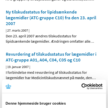
Ny tilskudsstatus for lipidsænkende
lægemidler (ATC-gruppe C10) fra den 23. april
2007
|
27. marts 2007
|
Den 23. april 2007 ændres tilskudsstatus for
lipidsænkende lægemidler. Ændringen omfatter alle
…
Revurdering af tilskudsstatus for lægemidler i
ATC-gruppe A01, A04, C04, C05 og C10
|
19. januar 2007
|
I forbindelse med revurdering af tilskudsstatus for
lægemidler har Medicintilskudsnævnet på møde, den
…
Alle (546)
TID
Denne hjemmeside bruger cookies