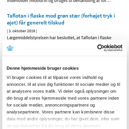
indeholder midodrin og bruges til behandling af for
…
Taflotan i flaske mod grøn stær (forhøjet tryk i
øjet) får generelt tilskud
|
3. oktober 2018
|
Lægemiddelstyrelsen har besluttet, at Taflotan i flaske
(uden konserveringsmiddel) skal have generelt tilskud.
…
Alle (546)
Denne hjemmeside bruger cookies
TID
Vi bruger cookies til at tilpasse vores indhold og
2026 (25)
annoncer, til at vise dig funktioner til sociale medier og til
2025 (15)
at analysere vores trafik. Vi deler også oplysninger om
din brug af vores hjemmeside med vores partnere inden
2024 (21)
for sociale medier, annonceringspartnere og
2023 (21)
analysepartnere. Vores partnere kan kombinere disse
2022 (11)
data med andre oplysninger, du har givet dem, eller som
2021 (38)
de har indsamlet fra din brug af deres tjenester.