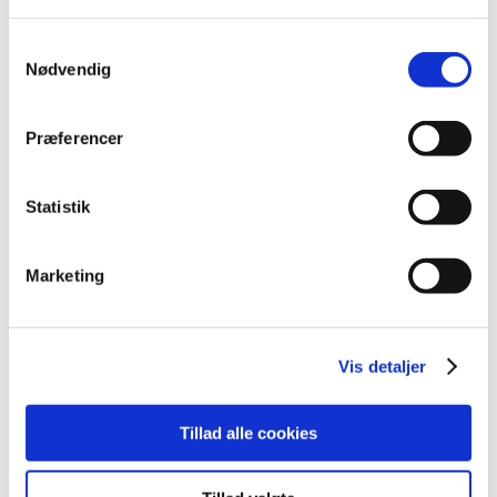
2020 (19)
2019 (44)
Samtykkevalg
2018 (46)
Nødvendig
december (5)
november (1)
Præferencer
oktober (5)
september (5)
Statistik
august (1)
juli (4)
juni (4)
Marketing
maj (4)
april (5)
marts (7)
Vis detaljer
februar (2)
januar (3)
Tillad alle cookies
2017 (38)
2016 (48)