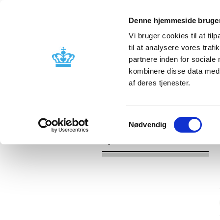
Denne hjemmeside bruger
Vi bruger cookies til at til
til at analysere vores tra
partnere inden for sociale
Godkendelse og
Bivirkninger
kombinere disse data med a
kontrol
produktinfo
af deres tjenester.
/
/
Nyheder
Kategori
Nyheder om 
Samtykkevalg
Nødvendig
Nyheder