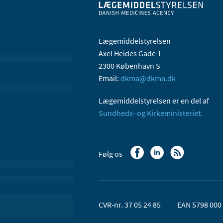
Lægemiddelstyrelsen
Axel Heides Gade 1
2300 København S
Email:
dkma@dkma.dk
Lægemiddelstyrelsen er en del af
Sundheds- og Kirkeministeriet.
Følg os
CVR-nr. 37 05 24 85
EAN 5798 000 