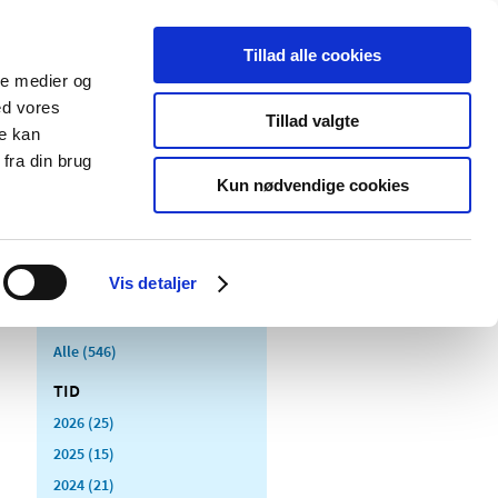
Tillad alle cookies
ale medier og
Udgivelser
Cookies
ed vores
Tillad valgte
re kan
dicinsk
Særlige
fra din brug
styr
produktområder
Kun nødvendige cookies
Vis detaljer
Alle (546)
TID
2026 (25)
2025 (15)
2024 (21)