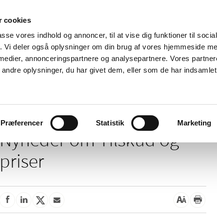
 cookies
passe vores indhold og annoncer, til at vise dig funktioner til soci
Nyheder
Om os
Kontakt
fik. Vi deler også oplysninger om din brug af vores hjemmeside m
 medier, annonceringspartnere og analysepartnere. Vores partne
 og
Tilskud og
Apoteker og salg af
Me
ndre oplysninger, du har givet dem, eller som de har indsamlet 
rmation
priser
medicin
ud
Tilskud og priser
Præferencer
Statistik
Marketing
Nyheder om Tilskud og
priser