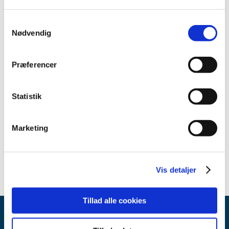
Samtykkevalg
Nødvendig
Kontakt
Iben Lund Thonesen
Præferencer
Farmaceut
Apoteker & medicintilskud
Statistik
4488 9270
Marketing
Send en mail
Vis detaljer
Tillad alle cookies