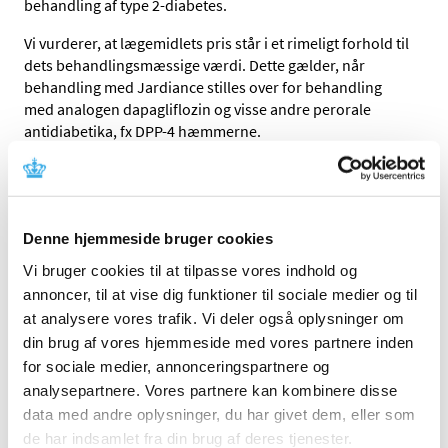
behandling af type 2-diabetes.
Vi vurderer, at lægemidlets pris står i et rimeligt forhold til
dets behandlingsmæssige værdi. Dette gælder, når
behandling med Jardiance stilles over for behandling
med analogen dapagliflozin og visse andre perorale
antidiabetika, fx DPP-4 hæmmerne.
Tilskudsstatus for Jardiance vil blive revurderet i
forbindelse med den regelmæssige revurdering af
lægemidlers tilskudsstatus.
Denne hjemmeside bruger cookies
Links
Vi bruger cookies til at tilpasse vores indhold og
Sundhedsstyrelsens afgørelse om generelt tilskud til
annoncer, til at vise dig funktioner til sociale medier og til
Jardiance
at analysere vores trafik. Vi deler også oplysninger om
din brug af vores hjemmeside med vores partnere inden
Medicintilskudsnævnets indstilling vedr. Jardiance
for sociale medier, annonceringspartnere og
analysepartnere. Vores partnere kan kombinere disse
Emner
data med andre oplysninger, du har givet dem, eller som
de har indsamlet fra din brug af deres tjenester.
Afgørelser om generelt tilskud