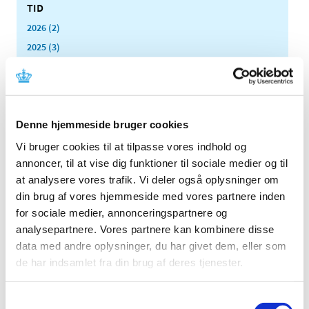
TID
2026 (2)
2025 (3)
2024 (3)
2023 (3)
2022 (1)
2021 (1)
Denne hjemmeside bruger cookies
2020 (1)
Vi bruger cookies til at tilpasse vores indhold og
2019 (4)
annoncer, til at vise dig funktioner til sociale medier og til
at analysere vores trafik. Vi deler også oplysninger om
2018 (5)
din brug af vores hjemmeside med vores partnere inden
2017 (7)
for sociale medier, annonceringspartnere og
2016 (10)
analysepartnere. Vores partnere kan kombinere disse
2015 (7)
data med andre oplysninger, du har givet dem, eller som
2014 (8)
de har indsamlet fra din brug af deres tjenester.
2013 (9)
2012 (7)
Samtykkevalg