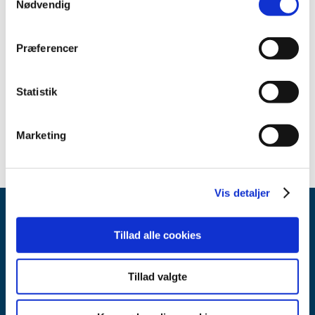
Nødvendig
2011 (8)
2010 (1)
april (1)
Præferencer
2009 (2)
2008 (3)
Statistik
2007 (2)
2006 (2)
Marketing
Vis detaljer
Tillad alle cookies
Tillad valgte
Lægemiddelstyrelsen