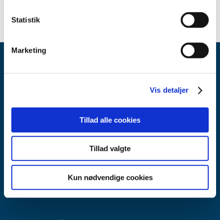
Statistik
Marketing
Vis detaljer
Tillad alle cookies
Lægemiddelstyrelsen
Axel Heides Gade 1
2300 København S
Tillad valgte
Email:
dkma@dkma.dk
Kun nødvendige cookies
Lægemiddelstyrelsen er en del af
Sundheds- og Kirkeministeriet.