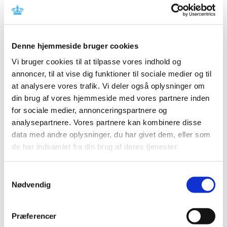
Referencer
Produkt: 1L Receptal System (Liner and Canister)
Fabrikant: Hospira Inc
Denne hjemmeside bruger cookies
Fabrikantens
Vi bruger cookies til at tilpasse vores indhold og
referencenummer: Q.FA.EMEA.2013.015
annoncer, til at vise dig funktioner til sociale medier og til
at analysere vores trafik. Vi deler også oplysninger om
Lægemiddelstyrelsens sagsnummer: 2013040881
din brug af vores hjemmeside med vores partnere inden
for sociale medier, annonceringspartnere og
Emner
analysepartnere. Vores partnere kan kombinere disse
data med andre oplysninger, du har givet dem, eller som
Medicinsk udstyr
de har indsamlet fra din brug af deres tjenester.
Samtykkevalg
Relateret indhold
Nødvendig
Sikkerhedsmeddelelse om 1L Receptal System (Liner and
Canister)
(pdf - 0,23 MB)
Præferencer