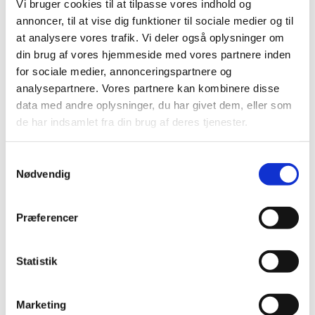
Vi bruger cookies til at tilpasse vores indhold og
JenaValve TAVI System
annoncer, til at vise dig funktioner til sociale medier og til
|
19. september 2015
|
at analysere vores trafik. Vi deler også oplysninger om
din brug af vores hjemmeside med vores partnere inden
Charder Weigh Scale - MHS 2500
for sociale medier, annonceringspartnere og
analysepartnere. Vores partnere kan kombinere disse
|
19. september 2015
|
data med andre oplysninger, du har givet dem, eller som
de har indsamlet fra din brug af deres tjenester.
HeartMate II LVAS System Controller
|
17. september 2015
|
Samtykkevalg
Nødvendig
Artis zee Floor, Artis zee Biplane og Artis zee
Multi Purpose-systemer med SW version VC21B
Præferencer
|
16. september 2015
|
Artis zee Floor, Artis zee Biplane og Artis zee
Statistik
Multi Purpose-systemer med SW version VC14J
|
16. september 2015
|
Marketing