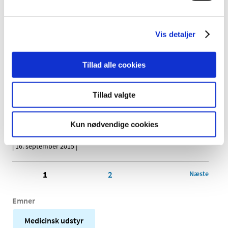
AXIOM Artis SW version VB35D
|
16. september 2015
|
Vis detaljer
AXIOM Artis SW version VB23N/P
|
16. september 2015
|
Tillad alle cookies
EnVision FLEX
Tillad valgte
|
16. september 2015
|
Kun nødvendige cookies
PVT Bulk Loader Module
|
16. september 2015
|
1
2
Næste
Emner
Medicinsk udstyr