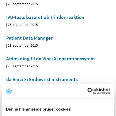
|
25. september 2015
|
IVD-tests baseret på Trinder reaktion
|
25. september 2015
|
Patient Data Manager
|
23. september 2015
|
Afdækning til da Vinci Xi operationssytem
|
23. september 2015
|
da Vinci Xi Endowrist instruments
|
23. september 2015
|
da Vinci Si
|
23. september 2015
|
Denne hjemmeside bruger cookies