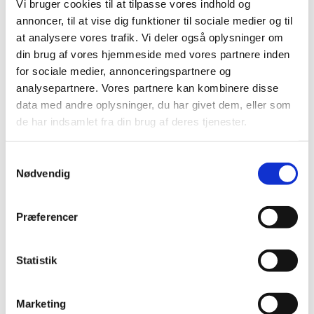
Vi bruger cookies til at tilpasse vores indhold og
annoncer, til at vise dig funktioner til sociale medier og til
IVD-tests baseret på Trinder reaktion
at analysere vores trafik. Vi deler også oplysninger om
|
25. september 2015
|
din brug af vores hjemmeside med vores partnere inden
for sociale medier, annonceringspartnere og
Patient Data Manager
analysepartnere. Vores partnere kan kombinere disse
data med andre oplysninger, du har givet dem, eller som
|
23. september 2015
|
de har indsamlet fra din brug af deres tjenester.
Afdækning til da Vinci Xi operationssytem
Samtykkevalg
|
23. september 2015
|
Nødvendig
da Vinci Xi Endowrist instruments
Præferencer
|
23. september 2015
|
da Vinci Si
Statistik
|
23. september 2015
|
Marketing
JenaValve TAVI System