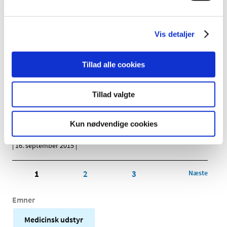
|
19. september 2015
|
Vis detaljer
Charder Weigh Scale - MHS 2500
|
19. september 2015
|
Tillad alle cookies
HeartMate II LVAS System Controller
|
17. september 2015
|
Tillad valgte
Artis zee Floor, Artis zee Biplane og Artis zee
Kun nødvendige cookies
Multi Purpose-systemer med SW version VC21B
|
16. september 2015
|
1
2
3
Næste
Emner
Medicinsk udstyr