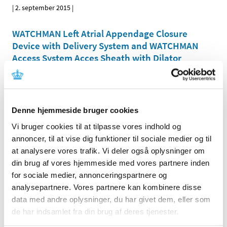
|
2. september 2015
|
WATCHMAN Left Atrial Appendage Closure
Device with Delivery System and WATCHMAN
Access System Acces Sheath with Dilator
|
2. september 2015
|
Actifuse ABX
Denne hjemmeside bruger cookies
|
1. september 2015
|
Vi bruger cookies til at tilpasse vores indhold og
Medi-Trace™ Cadence Adult Multi-Function
annoncer, til at vise dig funktioner til sociale medier og til
Defibrillation Electrodes
at analysere vores trafik. Vi deler også oplysninger om
din brug af vores hjemmeside med vores partnere inden
|
1. september 2015
|
for sociale medier, annonceringspartnere og
analysepartnere. Vores partnere kan kombinere disse
Forrige
1
2
3
data med andre oplysninger, du har givet dem, eller som
de har indsamlet fra din brug af deres tjenester.
Emner