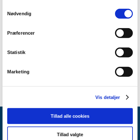
Medicinsk udstyr
Samtykkevalg
Nødvendig
Præferencer
Alle (44)
TID
Statistik
2015 (44)
november (1)
oktober (4)
Marketing
september (39)
Vis detaljer
Tillad alle cookies
Tillad valgte