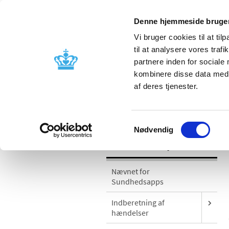
Denne hjemmeside bruger
Vi bruger cookies til at til
til at analysere vores tra
partnere inden for sociale
Godkendelse og
Bivirkninger
kombinere disse data med a
kontrol
produktinfo
af deres tjenester.
/
Medicinsk udstyr
Sikkerhedsmeddel
Samtykkevalg
Nødvendig
Medicinsk udstyr
Nævnet for
Sundhedsapps
Indberetning af
hændelser