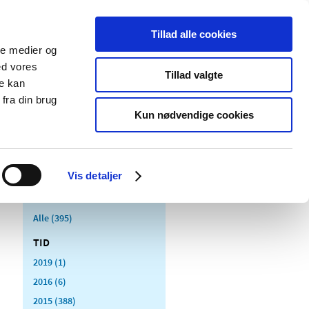
Tillad alle cookies
ale medier og
Udgivelser
Cookies
ed vores
Tillad valgte
re kan
dicinsk
Særlige
fra din brug
styr
produktområder
Kun nødvendige cookies
Vis detaljer
Alle (395)
TID
2019 (1)
2016 (6)
2015 (388)