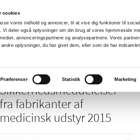
 cookies
passe vores indhold og annoncer, til at vise dig funktioner til soci
Nyheder
Om os
Kontakt
fik. Vi deler også oplysninger om din brug af vores hjemmeside m
 medier, annonceringspartnere og analysepartnere. Vores partne
 og
Tilskud og
Apoteker og salg af
Me
ndre oplysninger, du har givet dem, eller som de har indsamlet 
rmation
priser
medicin
ud
/
elser
2015
Præferencer
Statistik
Marketing
Sikkerheds­meddelelser
fra fabrikanter af
medicinsk udstyr 2015