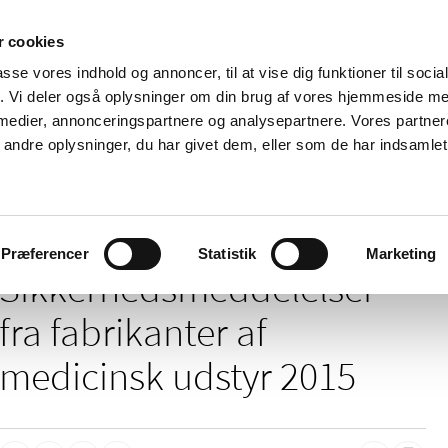
 cookies
passe vores indhold og annoncer, til at vise dig funktioner til soci
Nyheder
Om os
Kontakt
fik. Vi deler også oplysninger om din brug af vores hjemmeside m
 medier, annonceringspartnere og analysepartnere. Vores partne
 og
Tilskud og
Apoteker og salg af
Me
ndre oplysninger, du har givet dem, eller som de har indsamlet 
rmation
priser
medicin
ud
/
elser
2015
Præferencer
Statistik
Marketing
Sikkerheds­meddelelser
fra fabrikanter af
medicinsk udstyr 2015