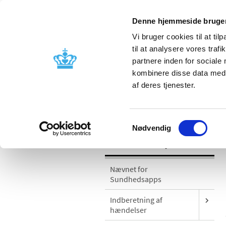
Denne hjemmeside bruger
Vi bruger cookies til at til
til at analysere vores tra
partnere inden for sociale
Godkendelse og
Bivirkninger
kombinere disse data med a
kontrol
produktinfo
af deres tjenester.
/
Medicinsk udstyr
Sikkerhedsmeddel
Samtykkevalg
Nødvendig
Medicinsk udstyr
Nævnet for
Sundhedsapps
Indberetning af
hændelser