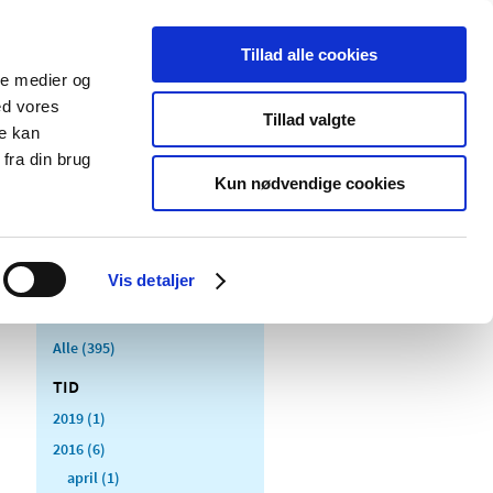
Tillad alle cookies
ale medier og
Udgivelser
Cookies
ed vores
Tillad valgte
re kan
dicinsk
Særlige
fra din brug
styr
produktområder
Kun nødvendige cookies
Vis detaljer
Alle (395)
TID
2019 (1)
2016 (6)
april (1)