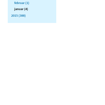
februar (1)
januar (4)
2015 (388)