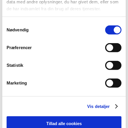
|
28. januar 2016
|
data med andre oplysninger, du har givet dem, eller som
de har indsamlet fra din brug af deres tjenester.
Emner
Samtykkevalg
Medicinsk udstyr
Nødvendig
Præferencer
Alle (395)
TID
Statistik
2019 (1)
2016 (6)
Marketing
april (1)
februar (1)
januar (4)
Vis detaljer
2015 (388)
Tillad alle cookies