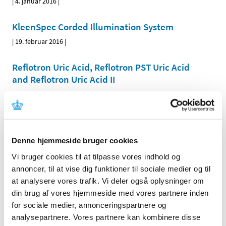
|
4. januar 2016
|
KleenSpec Corded Illumination System
|
19. februar 2016
|
Reflotron Uric Acid, Reflotron PST Uric Acid
and Reflotron Uric Acid II
|
14. januar 2016
|
Strattice Reconstructive Tissue Matrix
|
14. april 2016
|
Denne hjemmeside bruger cookies
Vi bruger cookies til at tilpasse vores indhold og
Astral respiratorer
annoncer, til at vise dig funktioner til sociale medier og til
|
4. januar 2016
|
at analysere vores trafik. Vi deler også oplysninger om
din brug af vores hjemmeside med vores partnere inden
ICDs and IPGs with Merlin@home RF Remote
for sociale medier, annonceringspartnere og
Monitoring Transmitter Model EX1150
analysepartnere. Vores partnere kan kombinere disse