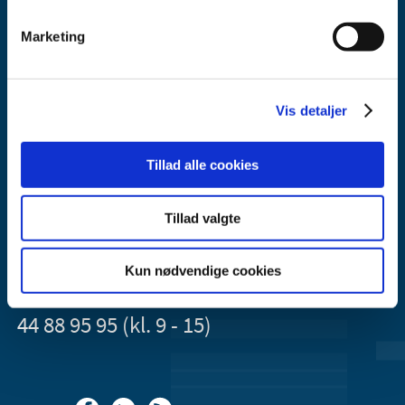
Marketing
Vis detaljer
Lægemiddelstyrelsen
Axel Heides Gade 1
2300 København S
Tillad alle cookies
Email:
dkma@dkma.dk
Tillad valgte
Lægemiddelstyrelsen er en del af
Sundheds- og Kirkeministeriet.
Kun nødvendige cookies
Kontakt Lægemiddelstyrelsen
44 88 95 95 (kl. 9 - 15)