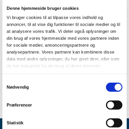
|
11. marts 2019
|
Denne hjemmeside bruger cookies
Emner
Vi bruger cookies til at tilpasse vores indhold og
annoncer, til at vise dig funktioner til sociale medier og til
Medicinsk udstyr
at analysere vores trafik. Vi deler også oplysninger om
din brug af vores hjemmeside med vores partnere inden
for sociale medier, annonceringspartnere og
Alle (395)
analysepartnere. Vores partnere kan kombinere disse
data med andre oplysninger, du har givet dem, eller som
TID
de har indsamlet fra din brug af deres tjenester.
2019 (1)
marts (1)
Samtykkevalg
2016 (6)
Nødvendig
2015 (388)
Præferencer
Statistik