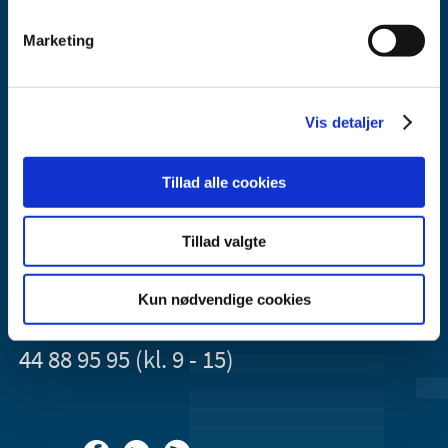
Marketing
Vis detaljer
Lægemiddelstyrelsen
Axel Heides Gade 1
2300 København S
Tillad alle cookies
Email:
dkma@dkma.dk
Tillad valgte
Lægemiddelstyrelsen er en del af
Sundheds- og Kirkeministeriet.
Kun nødvendige cookies
Kontakt Lægemiddelstyrelsen
44 88 95 95 (kl. 9 - 15)