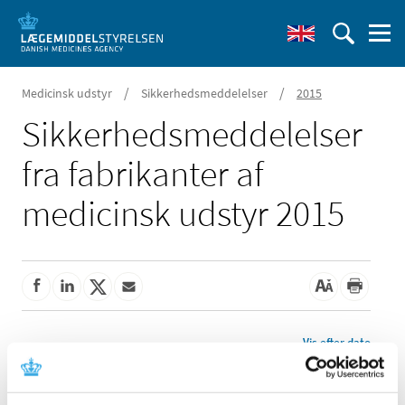
/
/
Medicinsk udstyr
Sikkerhedsmeddelelser
2015
Sikkerheds­meddelelser
fra fabrikanter af
medicinsk udstyr 2015
Vis efter dato
Bivona inderkanyle