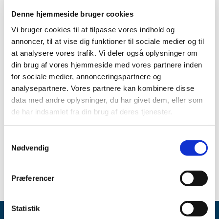
|
11. marts 2019
|
Denne hjemmeside bruger cookies
Emner
Vi bruger cookies til at tilpasse vores indhold og
annoncer, til at vise dig funktioner til sociale medier og til
Medicinsk udstyr
at analysere vores trafik. Vi deler også oplysninger om
din brug af vores hjemmeside med vores partnere inden
for sociale medier, annonceringspartnere og
Alle (395)
analysepartnere. Vores partnere kan kombinere disse
data med andre oplysninger, du har givet dem, eller som
TID
de har indsamlet fra din brug af deres tjenester.
2019 (1)
marts (1)
Samtykkevalg
2016 (6)
Nødvendig
2015 (388)
Præferencer
Statistik