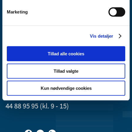
Marketing
Vis detaljer
Lægemiddelstyrelsen
Axel Heides Gade 1
2300 København S
Tillad alle cookies
Email:
dkma@dkma.dk
Tillad valgte
Lægemiddelstyrelsen er en del af
Sundheds- og Kirkeministeriet.
Kun nødvendige cookies
Kontakt Lægemiddelstyrelsen
44 88 95 95 (kl. 9 - 15)