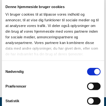
|
11. marts 2019
|
Denne hjemmeside bruger cookies
Emner
Vi bruger cookies til at tilpasse vores indhold og
annoncer, til at vise dig funktioner til sociale medier og til
Medicinsk udstyr
at analysere vores trafik. Vi deler også oplysninger om
din brug af vores hjemmeside med vores partnere inden
for sociale medier, annonceringspartnere og
Alle (395)
analysepartnere. Vores partnere kan kombinere disse
data med andre oplysninger, du har givet dem, eller som
TID
de har indsamlet fra din brug af deres tjenester.
2019 (1)
marts (1)
Samtykkevalg
2016 (6)
Nødvendig
2015 (388)
Præferencer
Statistik