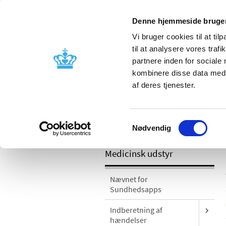
Mobil visning
Denne hjemmeside bruger
Vi bruger cookies til at til
til at analysere vores tra
partnere inden for sociale
Godkendelse og
Bivirkninger
kombinere disse data med a
kontrol
produktinfo
af deres tjenester.
Samtykkevalg
/
Medicinsk udstyr
Sikkerhedsmeddel
Nødvendig
Medicinsk udstyr
Nævnet for
Sundhedsapps
Indberetning af
hændelser