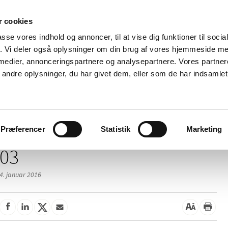
 cookies
passe vores indhold og annoncer, til at vise dig funktioner til soci
Nyheder
Om os
Kontakt
fik. Vi deler også oplysninger om din brug af vores hjemmeside m
 medier, annonceringspartnere og analysepartnere. Vores partne
 og
Tilskud og
Apoteker og salg af
Me
ndre oplysninger, du har givet dem, eller som de har indsamlet 
rmation
priser
medicin
ud
/
/
elser
2016
03
Præferencer
Statistik
Marketing
03
4. januar 2016