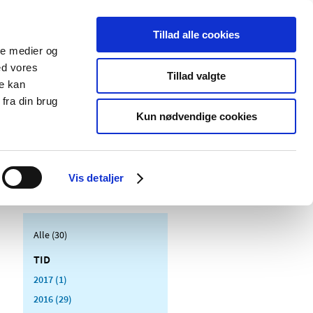
Tillad alle cookies
ale medier og
Udgivelser
Cookies
ed vores
Tillad valgte
re kan
dicinsk
Særlige
fra din brug
styr
produktområder
Kun nødvendige cookies
Vis detaljer
Alle (30)
TID
2017 (1)
2016 (29)