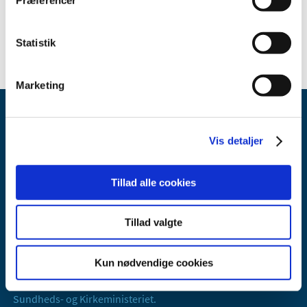
Statistik
Marketing
Vis detaljer
Tillad alle cookies
Lægemiddelstyrelsen
Axel Heides Gade 1
Tillad valgte
2300 København S
Email:
dkma@dkma.dk
Kun nødvendige cookies
Lægemiddelstyrelsen er en del af
Sundheds- og Kirkeministeriet.