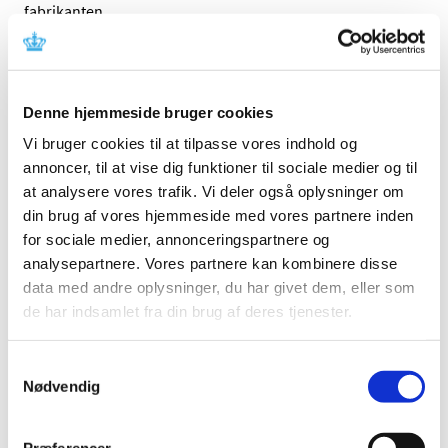
fabrikanten.
Referencer
Produkt: Arctic Sun® Temperature Management
Denne hjemmeside bruger cookies
System
Vi bruger cookies til at tilpasse vores indhold og
Fabrikant: Medivance
annoncer, til at vise dig funktioner til sociale medier og til
Fabrikantens referencenummer: FA2016-10
at analysere vores trafik. Vi deler også oplysninger om
Lægemiddelstyrelsens sagsnummer: 2016033122
din brug af vores hjemmeside med vores partnere inden
for sociale medier, annonceringspartnere og
analysepartnere. Vores partnere kan kombinere disse
Emner
data med andre oplysninger, du har givet dem, eller som
Medicinsk udstyr
de har indsamlet fra din brug af deres tjenester.
Samtykkevalg
Nødvendig
Relateret indhold
Sikkerhedsmeddelelse om Arctic Sun® Temperature
Management System
(pdf - 0,39 MB)
Præferencer