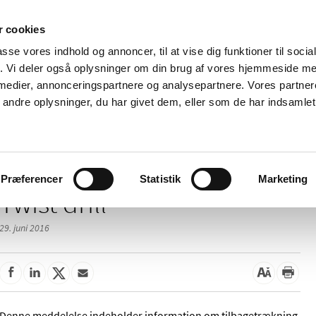
 cookies
passe vores indhold og annoncer, til at vise dig funktioner til soci
Nyheder
Om os
Kontakt
fik. Vi deler også oplysninger om din brug af vores hjemmeside m
 medier, annonceringspartnere og analysepartnere. Vores partne
 og
Tilskud og
Apoteker og salg af
Me
ndre oplysninger, du har givet dem, eller som de har indsamlet 
rmation
priser
medicin
ud
/
/
/
elser
2016
06
Twist drill
Præferencer
Statistik
Marketing
Twist drill
29. juni 2016
Denne meddelelse indeholder information om tilbagetrækning