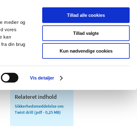
Tillad alle cookies
ale medier og
Udgivelser
Cookies
ed vores
Tillad valgte
re kan
dicinsk
Særlige
fra din brug
styr
produktområder
Kun nødvendige cookies
Vis detaljer
Relateret indhold
Sikkerhedsmeddelelse om
Twist drill
(pdf - 0,25 MB)