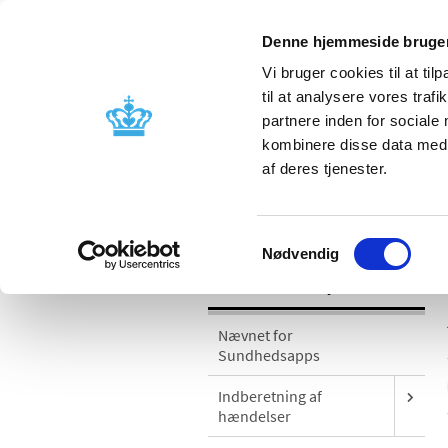
Denne hjemmeside bruger
Vi bruger cookies til at til
til at analysere vores tra
partnere inden for sociale
Godkendelse og
Bivirkninger
kombinere disse data med a
kontrol
produktinfo
af deres tjenester.
/
Medicinsk udstyr
Sikkerhedsmeddel
Samtykkevalg
Nødvendig
Medicinsk udstyr
Nævnet for
Sundhedsapps
Indberetning af
hændelser