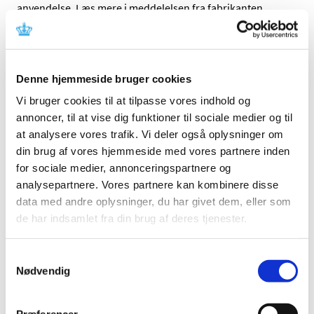
anvendelse. Læs mere i meddelelsen fra fabrikanten.
Referencer
Produkt: BD MAX Vaginal Panel & UVE Specimen
Denne hjemmeside bruger cookies
Collection kit
Vi bruger cookies til at tilpasse vores indhold og
Fabrikant: Becton, Dickinson & Company
annoncer, til at vise dig funktioner til sociale medier og til
Fabrikantens referencenummer: BDDS-17-1038
at analysere vores trafik. Vi deler også oplysninger om
Lægemiddelstyrelsens sagsnummer:
2017073538
din brug af vores hjemmeside med vores partnere inden
for sociale medier, annonceringspartnere og
analysepartnere. Vores partnere kan kombinere disse
Emner
data med andre oplysninger, du har givet dem, eller som
Medicinsk udstyr
de har indsamlet fra din brug af deres tjenester.
Samtykkevalg
Nødvendig
Relateret indhold
Sikkerhedsmeddelelse om BD MAX Vaginal Panel & UVE
Specimen Collection kit (opdateret)
(pdf - 0,21 MB)
Præferencer