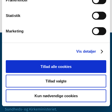
Statistik
Marketing
Vis detaljer
Tillad alle cookies
Lægemiddelstyrelsen
Axel Heides Gade 1
Tillad valgte
2300 København S
Email:
dkma@dkma.dk
Kun nødvendige cookies
Lægemiddelstyrelsen er en del af
Sundheds- og Kirkeministeriet.