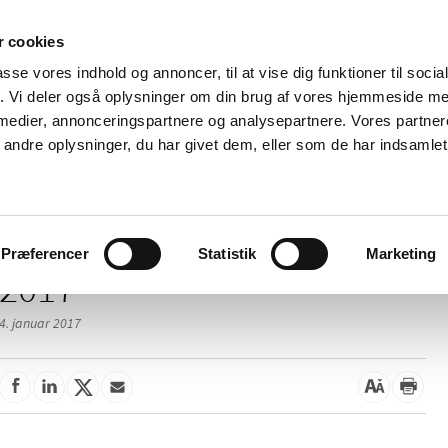
 cookies
passe vores indhold og annoncer, til at vise dig funktioner til soci
Nyheder
Om os
Kontakt
fik. Vi deler også oplysninger om din brug af vores hjemmeside m
 medier, annonceringspartnere og analysepartnere. Vores partne
 og
Tilskud og
Apoteker og salg af
Me
ndre oplysninger, du har givet dem, eller som de har indsamlet 
rmation
priser
medicin
ud
/
elser
2017
Præferencer
Statistik
Marketing
2017
4. januar 2017