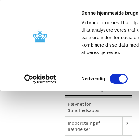
Denne hjemmeside bruger
Vi bruger cookies til at til
til at analysere vores tra
partnere inden for sociale
Godkendelse og
Bivirkninger
kombinere disse data med a
kontrol
produktinfo
af deres tjenester.
/
Medicinsk udstyr
Sikkerhedsmeddel
Samtykkevalg
Nødvendig
Medicinsk udstyr
Nævnet for
Sundhedsapps
Indberetning af
hændelser