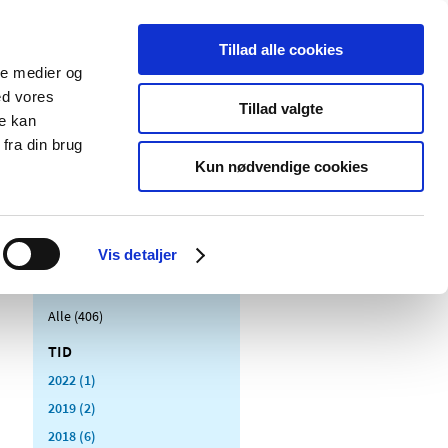
Tillad alle cookies
ale medier og
Udgivelser
Cookies
ed vores
Tillad valgte
re kan
dicinsk
Særlige
fra din brug
styr
produktområder
Kun nødvendige cookies
Vis detaljer
Alle (406)
TID
2022 (1)
2019 (2)
2018 (6)