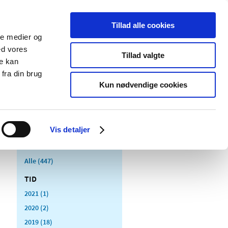
Tillad alle cookies
ale medier og
Udgivelser
Cookies
ed vores
Tillad valgte
re kan
dicinsk
Særlige
fra din brug
styr
produktområder
Kun nødvendige cookies
Vis detaljer
Alle (447)
TID
2021 (1)
2020 (2)
2019 (18)