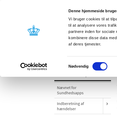
Denne hjemmeside bruger
Vi bruger cookies til at til
til at analysere vores tra
partnere inden for sociale
Godkendelse og
Bivirkninger
kombinere disse data med a
kontrol
produktinfo
af deres tjenester.
/
Medicinsk udstyr
Sikkerhedsmeddel
Samtykkevalg
Nødvendig
Medicinsk udstyr
Nævnet for
Sundhedsapps
Indberetning af
hændelser