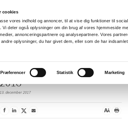
 cookies
passe vores indhold og annoncer, til at vise dig funktioner til soci
Nyheder
Om os
Kontakt
fik. Vi deler også oplysninger om din brug af vores hjemmeside m
 medier, annonceringspartnere og analysepartnere. Vores partne
 og
Tilskud og
Apoteker og salg af
Me
ndre oplysninger, du har givet dem, eller som de har indsamlet 
rmation
priser
medicin
ud
/
elser
2018
Præferencer
Statistik
Marketing
2018
13. december 2017