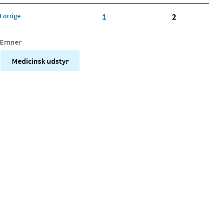
Forrige
1
2
Emner
Medicinsk udstyr