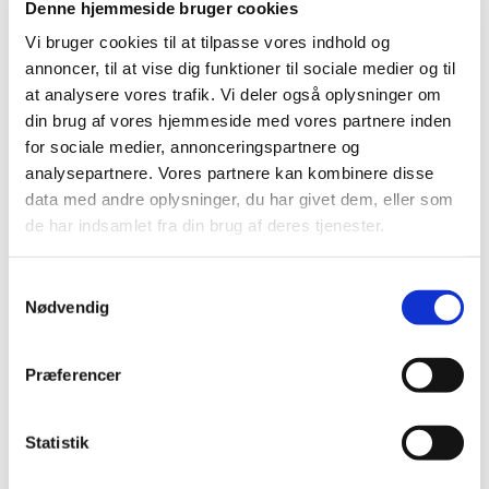
udstyret, der kræver korrektion og instruktion i
…
Denne hjemmeside bruger cookies
Vi bruger cookies til at tilpasse vores indhold og
Forrige
1
2
annoncer, til at vise dig funktioner til sociale medier og til
at analysere vores trafik. Vi deler også oplysninger om
din brug af vores hjemmeside med vores partnere inden
Emner
for sociale medier, annonceringspartnere og
Medicinsk udstyr
analysepartnere. Vores partnere kan kombinere disse
data med andre oplysninger, du har givet dem, eller som
de har indsamlet fra din brug af deres tjenester.
Alle (447)
Samtykkevalg
TID
Nødvendig
2021 (1)
2020 (2)
Præferencer
2019 (18)
2018 (412)
Statistik
december (17)
november (26)