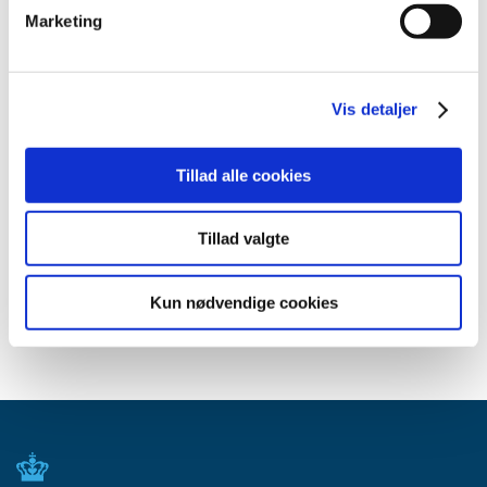
oktober (40)
Marketing
september (27)
august (41)
juli (58)
Vis detaljer
juni (29)
maj (25)
Tillad alle cookies
april (35)
marts (27)
Tillad valgte
februar (41)
januar (46)
Kun nødvendige cookies
2017 (13)