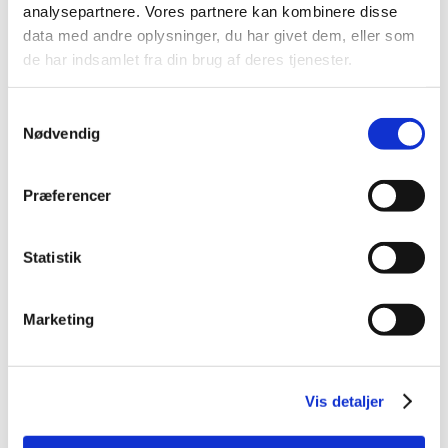
analysepartnere. Vores partnere kan kombinere disse
data med andre oplysninger, du har givet dem, eller som
Alle (447)
de har indsamlet fra din brug af deres tjenester.
TID
2021 (1)
Samtykkevalg
Nødvendig
2020 (2)
2019 (18)
november (1)
Præferencer
oktober (1)
august (3)
Statistik
juli (1)
maj (2)
Marketing
april (4)
februar (1)
januar (5)
Vis detaljer
2018 (412)
2017 (13)