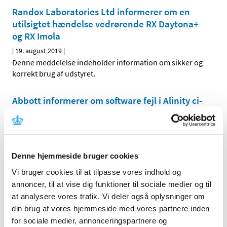
Randox Laboratories Ltd informerer om en
utilsigtet hændelse vedrørende RX Daytona+
og RX Imola
|
19. august 2019
|
Denne meddelelse indeholder information om sikker og
korrekt brug af udstyret.
Abbott informerer om software fejl i Alinity ci-
series System Control Module og instruerer i
korrekt brug indtil ny software 2.6.2
|
19. august 2019
|
Denne meddelelse indeholder information om fejl i
Denne hjemmeside bruger cookies
software med instruktion om opdatering og
…
Vi bruger cookies til at tilpasse vores indhold og
annoncer, til at vise dig funktioner til sociale medier og til
Emner
at analysere vores trafik. Vi deler også oplysninger om
Medicinsk udstyr
din brug af vores hjemmeside med vores partnere inden
for sociale medier, annonceringspartnere og