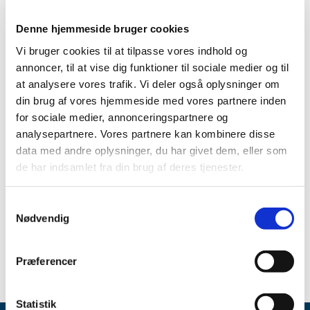
Emner
Denne hjemmeside bruger cookies
Medicinsk udstyr
Vi bruger cookies til at tilpasse vores indhold og
annoncer, til at vise dig funktioner til sociale medier og til
at analysere vores trafik. Vi deler også oplysninger om
din brug af vores hjemmeside med vores partnere inden
Alle (447)
for sociale medier, annonceringspartnere og
TID
analysepartnere. Vores partnere kan kombinere disse
2021 (1)
data med andre oplysninger, du har givet dem, eller som
februar (1)
de har indsamlet fra din brug af deres tjenester.
2020 (2)
2019 (18)
Samtykkevalg
Nødvendig
2018 (412)
2017 (13)
Præferencer
Statistik