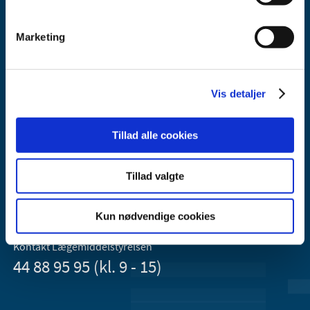
Marketing
Vis detaljer
Lægemiddelstyrelsen
Axel Heides Gade 1
Tillad alle cookies
2300 København S
Email:
dkma@dkma.dk
Tillad valgte
Lægemiddelstyrelsen er en del af
Sundheds- og Kirkeministeriet.
Kun nødvendige cookies
Kontakt Lægemiddelstyrelsen
44 88 95 95 (kl. 9 - 15)