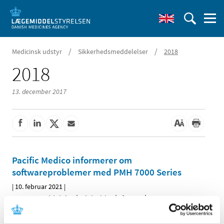
/
/
Medicinsk udstyr
Sikkerhedsmeddelelser
2018
2018
13. december 2017
Pacific Medico informerer om
softwareproblemer med PMH 7000 Series
|
10. februar 2021
|
Denne meddelelse indeholder information om en
opdatering af udstyrets vejledning.