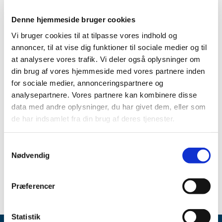
Denne hjemmeside bruger cookies
Emner
Vi bruger cookies til at tilpasse vores indhold og
Medicinsk udstyr
annoncer, til at vise dig funktioner til sociale medier og til
at analysere vores trafik. Vi deler også oplysninger om
din brug af vores hjemmeside med vores partnere inden
for sociale medier, annonceringspartnere og
Alle (467)
analysepartnere. Vores partnere kan kombinere disse
TID
data med andre oplysninger, du har givet dem, eller som
2022 (1)
de har indsamlet fra din brug af deres tjenester.
2021 (1)
december (1)
Samtykkevalg
Nødvendig
2020 (12)
2019 (453)
Præferencer
Statistik