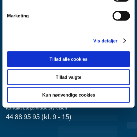
Marketing
Vis detaljer
Lægemiddelstyrelsen
Axel Heides Gade 1
Tillad alle cookies
2300 København S
Email:
dkma@dkma.dk
Tillad valgte
Lægemiddelstyrelsen er en del af
Sundheds- og Kirkeministeriet.
Kun nødvendige cookies
Kontakt Lægemiddelstyrelsen
44 88 95 95 (kl. 9 - 15)