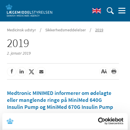
/
/
Medicinsk udstyr
Sikkerhedsmeddelelser
2019
2019
2. januar 2019
Medtronic MINIMED informerer om ødelagte
eller manglende ringe på MiniMed 640G
Insulin Pump og MiniMed 670G Insulin Pump
|
21. december 2021
|
Denne meddelelse indeholder information om sikker og
korrekt brug af udstyret.